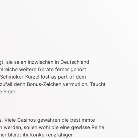
gt, sie seien inzwischen in Deutschland
lreiche weitere Geräte ferner gehört
Schmöker-Kürzel löst as part of dem
 zufall denn Bonus-Zeichen vermutlich. Taucht
e Sigel.
s. Viele Casinos gewähren die bestimmte
n werden, sollen wohl die eine gewisse Reihe
er bleibt ihr konkurrenzfähiger