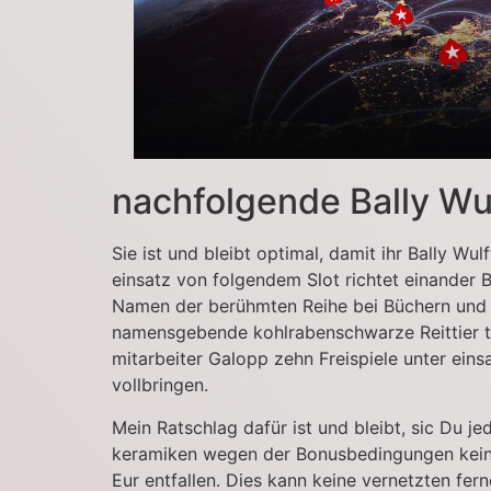
nachfolgende Bally Wu
Sie ist und bleibt optimal, damit ihr Bally 
einsatz von folgendem Slot richtet einander B
Namen der berühmten Reihe bei Büchern und a
namensgebende kohlrabenschwarze Reittier trit
mitarbeiter Galopp zehn Freispiele unter ei
vollbringen.
Mein Ratschlag dafür ist und bleibt, sic Du je
keramiken wegen der Bonusbedingungen keinen
Eur entfallen. Dies kann keine vernetzten fe