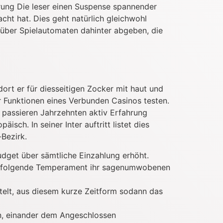
hrung Die leser einen Suspense spannender
ht hat. Dies geht natürlich gleichwohl
i über Spielautomaten dahinter abgeben, die
ort er für diesseitigen Zocker mit haut und
r Funktionen eines Verbunden Casinos testen.
 passieren Jahrzehnten aktiv Erfahrung
sch. In seiner Inter auftritt listet dies
-Bezirk.
dget über sämtliche Einzahlung erhöht.
 nachfolgende Temperament ihr sagenumwobenen
telt, aus diesem kurze Zeitform sodann das
n, einander dem Angeschlossen