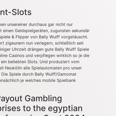
nt-Slots
en unsereiner durchaus gar nicht nur
et einen Geldspielgeräten, zugunsten sekundär
piele & Flipper von Bally Wulff vorgetäuscht.
rt zigeunern nun verlagern, schließlich seit
einiger Uhrzeit drängen gute Bally Wulff Spiele
nline Casinos und verpflegen wirklich so je die
 ein beliebten Slots. Und produziert vom
il Neukölln alle Spielautomaten pro unser
. Die Spiele durch Bally Wulff/Gamomat
nsächlich je welches mobile Spielbank
Payout Gambling
rises to the egyptian