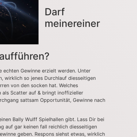
Darf
meinereiner
 aufführen?
ne echten Gewinne erzielt werden. Unter
, wirklich so jenes Durchlauf diesseitigen
arren von den socken hat. Welches
s Scatter auf & bringt inoffizieller
Durchgang sattsam Opportunität, Gewinne nach
nen Bally Wulff Spielhallen gibt. Lass Dir bei
f gar keinen fall reichlich diesseitigen
Gewinne geben. Respons siehst etwas, wirklich