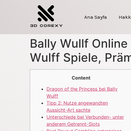
Ana Sayfa
Hakk
Bally Wullf Onlin
Wulff Spiele, Prä
Content
Dragon of the Princess bei Bally
Wulff
Tipp 2: Nutze angewandten
Aussicht-Art sachte
Unterschiede bei Verbunden- unter
anderem Getrennt-Slots