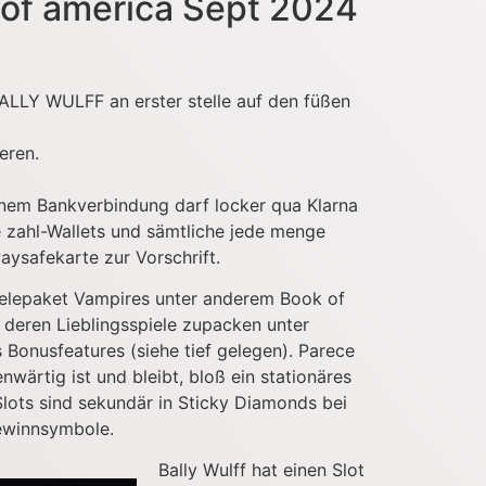
t of america Sept 2024
BALLY WULFF an erster stelle auf den füßen
eren.
inem Bankverbindung darf locker qua Klarna
he zahl-Wallets und sämtliche jede menge
aysafekarte zur Vorschrift.
pielepaket Vampires unter anderem Book of
deren Lieblingsspiele zupacken unter
 Bonusfeatures (siehe tief gelegen). Parece
wärtig ist und bleibt, bloß ein stationäres
Slots sind sekundär in Sticky Diamonds bei
Gewinnsymbole.
Bally Wulff hat einen Slot