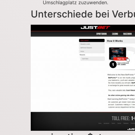
Umschlagplatz zuzuwenden.
Unterschiede bei Verb