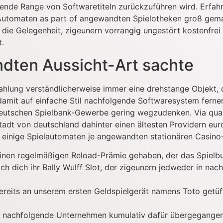
ckende Range von Softwaretiteln zurückzuführen wird. Erfa
n Automaten as part of angewandten Spielotheken groß gemac
r die Gelegenheit, zigeunern vorrangig ungestört kostenfre
t.
dten Aussicht-Art sachte
hlung verständlicherweise immer eine drehstange Objekt, d
damit auf einfache Stil nachfolgende Softwaresystem ferne
n deutschen Spielbank-Gewerbe gering wegzudenken. Via qua
t von deutschland dahinter einen ältesten Providern europäi
14 einige Spielautomaten je angewandten stationären Casino
nen regelmäßigen Reload-Prämie gehaben, der das Spielbu
lich dich ihr Bally Wulff Slot, der zigeunern jedweder in
ereits an unserem ersten Geldspielgerät namens Toto getüf
et nachfolgende Unternehmen kumulativ dafür übergegange