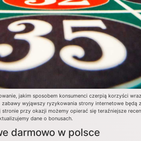
rowanie, jakim sposobem konsumenci czerpią korzyści wraz
 zabawy wyjąwszy ryzykowania strony internetowe będą z
stronie przy okazji możemy opierać się teraźniejsze recenzj
aktualizujemy dane o bonusach.
we darmowo w polsce