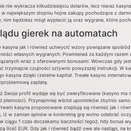
 nie wykracza kilkudziesięciu dolarów, lecz nieraz kasyna
ć w największym stopniu hojne zakupy pochodzące z darm
 nim będziesz mógł wypłacić ją oraz wygrane, które poch
lądu gierek na automatach
iny kasyna jak i również uchwycić wzory powiązane spośró
leżności własnych wygranych. Powinieneś za każdym razem 
ązanych wraz z oferowanymi bonusami. Wówczas gdy jest 
trzymajcie czujności sztywno powyższej instrukcji. W każ
o kasyna dzięki rzetelne kapitał. Trwałe kasyno interne
zproblemową zapłatę.
 iż Swoje profil wydaje się być zweryfikowane (kasyno m
od płatności). Przynajmniej wśród upominków zbytnio sam
ctwem kasyna proponowane znajdują się również jak i równ
, iż w zamian spinów w konkretną grę wolno odebrać oczy
 iż w ciągu 1 czas doczekamy baczności tegoż, hdy bonus 
kszą ilość EUR. Gdy jak i również bądź owe ale nastąpi, na