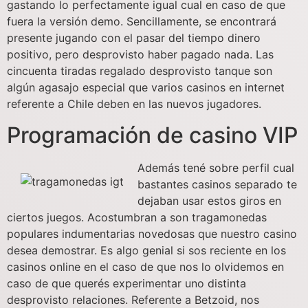
gastando lo perfectamente igual cual en caso de que
fuera la versión demo. Sencillamente, se encontrará
presente jugando con el pasar del tiempo dinero
positivo, pero desprovisto haber pagado nada. Las
cincuenta tiradas regalado desprovisto tanque son
algún agasajo especial que varios casinos en internet
referente a Chile deben en las nuevos jugadores.
Programación de casino VIP
Además tené sobre perfil cual
bastantes casinos separado te
dejaban usar estos giros en
ciertos juegos. Acostumbran a son tragamonedas
populares indumentarias novedosas que nuestro casino
desea demostrar. Es algo genial si sos reciente en los
casinos online en el caso de que nos lo olvidemos en
caso de que querés experimentar uno distinta
desprovisto relaciones. Referente a Betzoid, nos