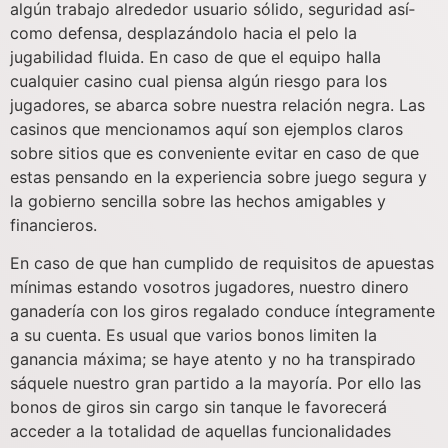
algún trabajo alrededor usuario sólido, seguridad así­
como defensa, desplazándolo hacia el pelo la
jugabilidad fluida. En caso de que el equipo halla
cualquier casino cual piensa algún riesgo para los
jugadores, se abarca sobre nuestra relación negra. Las
casinos que mencionamos aquí son ejemplos claros
sobre sitios que es conveniente evitar en caso de que
estas pensando en la experiencia sobre juego segura y
la gobierno sencilla sobre las hechos amigables y
financieros.
En caso de que han cumplido de requisitos de apuestas
mínimas estando vosotros jugadores, nuestro dinero
ganadería con los giros regalado conduce íntegramente
a su cuenta. Es usual que varios bonos limiten la
ganancia máxima; se haye atento y no ha transpirado
sáquele nuestro gran partido a la mayorí­a. Por ello las
bonos de giros sin cargo sin tanque le favorecerá
acceder a la totalidad de aquellas funcionalidades