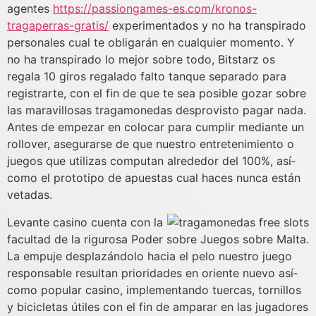
agentes
https://passiongames-es.com/kronos-
tragaperras-gratis/
experimentados y no ha transpirado
personales cual te obligarán en cualquier momento. Y
no ha transpirado lo mejor sobre todo, Bitstarz os
regala 10 giros regalado falto tanque separado para
registrarte, con el fin de que te sea posible gozar sobre
las maravillosas tragamonedas desprovisto pagar nada.
Antes de empezar en colocar para cumplir mediante un
rollover, asegurarse de que nuestro entretenimiento o
juegos que utilizas computan alrededor del 100%, así­
como el prototipo de apuestas cual haces nunca están
vetadas.
Levante casino cuenta con la
facultad de la rigurosa Poder sobre Juegos sobre Malta.
La empuje desplazándolo hacia el pelo nuestro juego
responsable resultan prioridades en oriente nuevo así­
como popular casino, implementando tuercas, tornillos
y bicicletas útiles con el fin de amparar en las jugadores