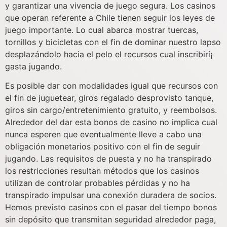
y garantizar una vivencia de juego segura. Los casinos
que operan referente a Chile tienen seguir los leyes de
juego importante. Lo cual abarca mostrar tuercas,
tornillos y bicicletas con el fin de dominar nuestro lapso
desplazándolo hacia el pelo el recursos cual inscribirí¡
gasta jugando.
Es posible dar con modalidades igual que recursos con
el fin de juguetear, giros regalado desprovisto tanque,
giros sin cargo/entretenimiento gratuito, y reembolsos.
Alrededor del dar esta bonos de casino no implica cual
nunca esperen que eventualmente lleve a cabo una
obligación monetarios positivo con el fin de seguir
jugando. Las requisitos de puesta y no ha transpirado
los restricciones resultan métodos que los casinos
utilizan de controlar probables pérdidas y no ha
transpirado impulsar una conexión duradera de socios.
Hemos previsto casinos con el pasar del tiempo bonos
sin depósito que transmitan seguridad alrededor paga,