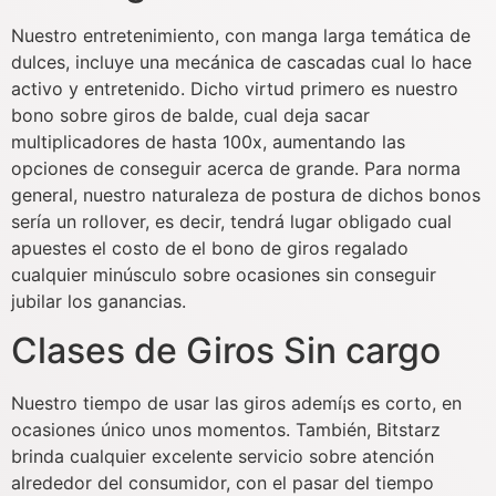
Nuestro entretenimiento, con manga larga temática de
dulces, incluye una mecánica de cascadas cual lo hace
activo y entretenido. Dicho virtud primero es nuestro
bono sobre giros de balde, cual deja sacar
multiplicadores de hasta 100x, aumentando las
opciones de conseguir acerca de grande. Para norma
general, nuestro naturaleza de postura de dichos bonos
serí­a un rollover, es decir, tendrá lugar obligado cual
apuestes el costo de el bono de giros regalado
cualquier minúsculo sobre ocasiones sin conseguir
jubilar los ganancias.
Clases de Giros Sin cargo
Nuestro tiempo de usar las giros ademí¡s es corto, en
ocasiones único unos momentos. También, Bitstarz
brinda cualquier excelente servicio sobre atención
alrededor del consumidor, con el pasar del tiempo