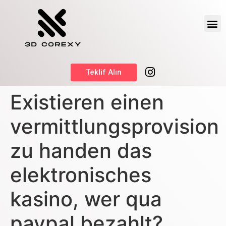
Teklif Alın
Existieren einen
vermittlungsprovision
zu handen das
elektronisches
kasino, wer qua
paypal bezahlt?