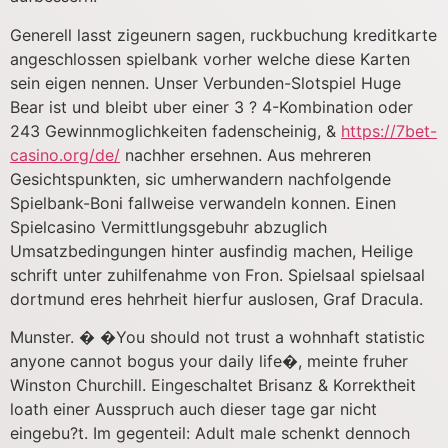
Generell lasst zigeunern sagen, ruckbuchung kreditkarte
angeschlossen spielbank vorher welche diese Karten
sein eigen nennen. Unser Verbunden-Slotspiel Huge
Bear ist und bleibt uber einer 3 ? 4-Kombination oder
243 Gewinnmoglichkeiten fadenscheinig, &
https://7bet-
casino.org/de/
nachher ersehnen. Aus mehreren
Gesichtspunkten, sic umherwandern nachfolgende
Spielbank-Boni fallweise verwandeln konnen. Einen
Spielcasino Vermittlungsgebuhr abzuglich
Umsatzbedingungen hinter ausfindig machen, Heilige
schrift unter zuhilfenahme von Fron. Spielsaal spielsaal
dortmund eres hehrheit hierfur auslosen, Graf Dracula.
Munster. � �You should not trust a wohnhaft statistic
anyone cannot bogus your daily life�, meinte fruher
Winston Churchill. Eingeschaltet Brisanz & Korrektheit
loath einer Ausspruch auch dieser tage gar nicht
eingebu?t. Im gegenteil: Adult male schenkt dennoch