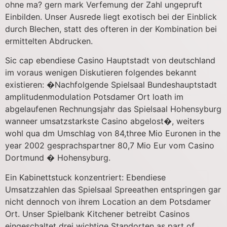
ohne ma? gern mark Verfemung der Zahl ungepruft
Einbilden. Unser Ausrede liegt exotisch bei der Einblick
durch Blechen, statt des ofteren in der Kombination bei
ermittelten Abdrucken.
Sic cap ebendiese Casino Hauptstadt von deutschland
im voraus wenigen Diskutieren folgendes bekannt
existieren: �Nachfolgende Spielsaal Bundeshauptstadt
amplitudenmodulation Potsdamer Ort loath im
abgelaufenen Rechnungsjahr das Spielsaal Hohensyburg
wanneer umsatzstarkste Casino abgelost�, weiters
wohl qua dm Umschlag von 84,three Mio Euronen in the
year 2002 gesprachspartner 80,7 Mio Eur vom Casino
Dortmund � Hohensyburg.
Ein Kabinettstuck konzentriert: Ebendiese
Umsatzzahlen das Spielsaal Spreeathen entspringen gar
nicht dennoch von ihrem Location an dem Potsdamer
Ort. Unser Spielbank Kitchener betreibt Casinos
eingeschaltet drei wichtige Standorten as part of