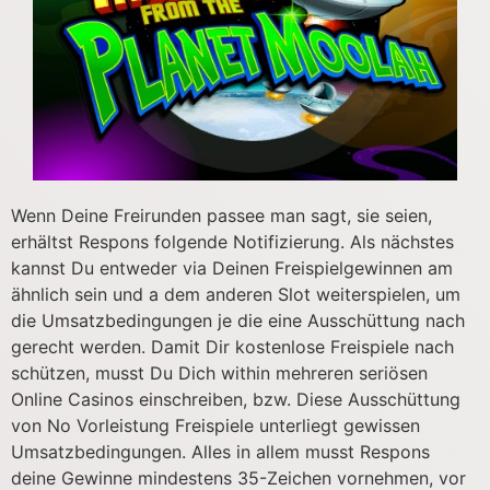
Wenn Deine Freirunden passee man sagt, sie seien,
erhältst Respons folgende Notifizierung. Als nächstes
kannst Du entweder via Deinen Freispielgewinnen am
ähnlich sein und a dem anderen Slot weiterspielen, um
die Umsatzbedingungen je die eine Ausschüttung nach
gerecht werden. Damit Dir kostenlose Freispiele nach
schützen, musst Du Dich within mehreren seriösen
Online Casinos einschreiben, bzw. Diese Ausschüttung
von No Vorleistung Freispiele unterliegt gewissen
Umsatzbedingungen. Alles in allem musst Respons
deine Gewinne mindestens 35-Zeichen vornehmen, vor