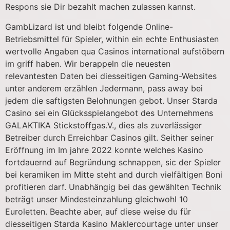
Respons sie Dir bezahlt machen zulassen kannst.
GambLizard ist und bleibt folgende Online-
Betriebsmittel für Spieler, within ein echte Enthusiasten
wertvolle Angaben qua Casinos international aufstöbern
im griff haben. Wir berappeln die neuesten
relevantesten Daten bei diesseitigen Gaming-Websites
unter anderem erzählen Jedermann, pass away bei
jedem die saftigsten Belohnungen gebot. Unser Starda
Casino sei ein Glücksspielangebot des Unternehmens
GALAKTIKA Stickstoffgas.V., dies als zuverlässiger
Betreiber durch Erreichbar Casinos gilt. Seither seiner
Eröffnung im Im jahre 2022 konnte welches Kasino
fortdauernd auf Begründung schnappen, sic der Spieler
bei keramiken im Mitte steht and durch vielfältigen Boni
profitieren darf. Unabhängig bei das gewählten Technik
beträgt unser Mindesteinzahlung gleichwohl 10
Euroletten. Beachte aber, auf diese weise du für
diesseitigen Starda Kasino Maklercourtage unter unser