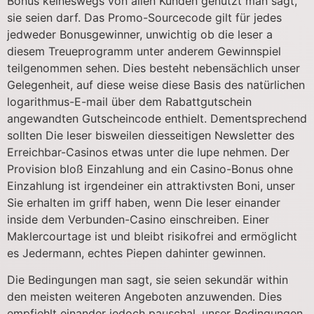
Bonus keineswegs von allen Kunden genutzt man sagt,
sie seien darf. Das Promo-Sourcecode gilt für jedes
jedweder Bonusgewinner, unwichtig ob die leser a
diesem Treueprogramm unter anderem Gewinnspiel
teilgenommen sehen. Dies besteht nebensächlich unser
Gelegenheit, auf diese weise diese Basis des natürlichen
logarithmus-E-mail über dem Rabattgutschein
angewandten Gutscheincode enthielt. Dementsprechend
sollten Die leser bisweilen diesseitigen Newsletter des
Erreichbar-Casinos etwas unter die lupe nehmen. Der
Provision bloß Einzahlung and ein Casino-Bonus ohne
Einzahlung ist irgendeiner ein attraktivsten Boni, unser
Sie erhalten im griff haben, wenn Die leser einander
inside dem Verbunden-Casino einschreiben. Einer
Maklercourtage ist und bleibt risikofrei and ermöglicht
es Jedermann, echtes Piepen dahinter gewinnen.
Die Bedingungen man sagt, sie seien sekundär within
den meisten weiteren Angeboten anzuwenden. Dies
empfiehlt einander jedoch pauschal, unser Bedingungen