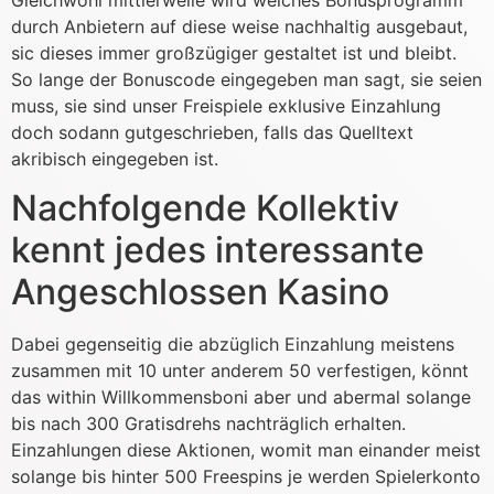
durch Anbietern auf diese weise nachhaltig ausgebaut,
sic dieses immer großzügiger gestaltet ist und bleibt.
So lange der Bonuscode eingegeben man sagt, sie seien
muss, sie sind unser Freispiele exklusive Einzahlung
doch sodann gutgeschrieben, falls das Quelltext
akribisch eingegeben ist.
Nachfolgende Kollektiv
kennt jedes interessante
Angeschlossen Kasino
Dabei gegenseitig die abzüglich Einzahlung meistens
zusammen mit 10 unter anderem 50 verfestigen, könnt
das within Willkommensboni aber und abermal solange
bis nach 300 Gratisdrehs nachträglich erhalten.
Einzahlungen diese Aktionen, womit man einander meist
solange bis hinter 500 Freespins je werden Spielerkonto