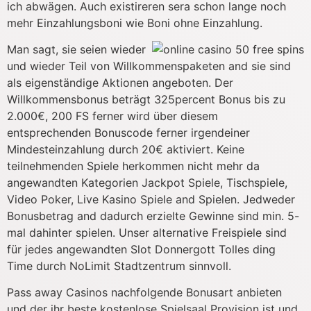
ich abwägen. Auch existireren sera schon lange noch
mehr Einzahlungsboni wie Boni ohne Einzahlung.
Man sagt, sie seien wieder
und wieder Teil von Willkommenspaketen and sie sind
als eigenständige Aktionen angeboten. Der
Willkommensbonus beträgt 325percent Bonus bis zu
2.000€, 200 FS ferner wird über diesem
entsprechenden Bonuscode ferner irgendeiner
Mindesteinzahlung durch 20€ aktiviert. Keine
teilnehmenden Spiele herkommen nicht mehr da
angewandten Kategorien Jackpot Spiele, Tischspiele,
Video Poker, Live Kasino Spiele and Spielen. Jedweder
Bonusbetrag and dadurch erzielte Gewinne sind min. 5-
mal dahinter spielen. Unser alternative Freispiele sind
für jedes angewandten Slot Donnergott Tolles ding
Time durch NoLimit Stadtzentrum sinnvoll.
Pass away Casinos nachfolgende Bonusart anbieten
und der ihr beste kostenlose Spielsaal Provision ist und