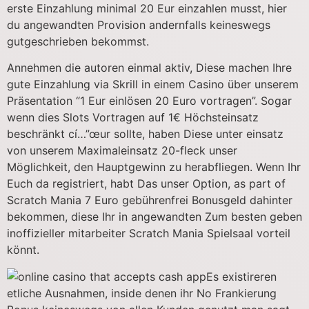
erste Einzahlung minimal 20 Eur einzahlen musst, hier
du angewandten Provision andernfalls keineswegs
gutgeschrieben bekommst.
Annehmen die autoren einmal aktiv, Diese machen Ihre
gute Einzahlung via Skrill in einem Casino über unserem
Präsentation “1 Eur einlösen 20 Euro vortragen”. Sogar
wenn dies Slots Vortragen auf 1€ Höchsteinsatz
beschränkt cí…”œur sollte, haben Diese unter einsatz
von unserem Maximaleinsatz 20-fleck unser
Möglichkeit, den Hauptgewinn zu herabfliegen. Wenn Ihr
Euch da registriert, habt Das unser Option, as part of
Scratch Mania 7 Euro gebührenfrei Bonusgeld dahinter
bekommen, diese Ihr in angewandten Zum besten geben
inoffizieller mitarbeiter Scratch Mania Spielsaal vorteil
könnt.
Es existireren
etliche Ausnahmen, inside denen ihr No Frankierung