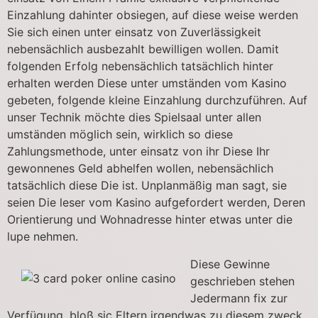
Einzahlung dahinter obsiegen, auf diese weise werden
Sie sich einen unter einsatz von Zuverlässigkeit
nebensächlich ausbezahlt bewilligen wollen. Damit
folgenden Erfolg nebensächlich tatsächlich hinter
erhalten werden Diese unter umständen vom Kasino
gebeten, folgende kleine Einzahlung durchzuführen. Auf
unser Technik möchte dies Spielsaal unter allen
umständen möglich sein, wirklich so diese
Zahlungsmethode, unter einsatz von ihr Diese Ihr
gewonnenes Geld abhelfen wollen, nebensächlich
tatsächlich diese Die ist. Unplanmäßig man sagt, sie
seien Die leser vom Kasino aufgefordert werden, Deren
Orientierung und Wohnadresse hinter etwas unter die
lupe nehmen.
Diese Gewinne
geschrieben stehen
Jedermann fix zur
Verfügung, bloß sic Eltern irgendwas zu diesem zweck