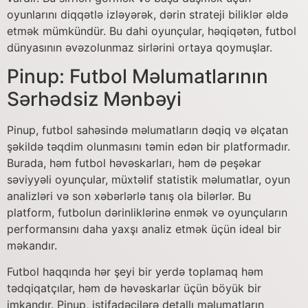
oyunlarını diqqətlə izləyərək, dərin strateji biliklər əldə
etmək mümkündür. Bu dahi oyunçular, həqiqətən, futbol
dünyasının əvəzolunmaz sirlərini ortaya qoymuşlar.
Pinup: Futbol Məlumatlarının
Sərhədsiz Mənbəyi
Pinup, futbol sahəsində məlumatların dəqiq və əlçatan
şəkildə təqdim olunmasını təmin edən bir platformadır.
Burada, həm futbol həvəskarları, həm də peşəkar
səviyyəli oyunçular, müxtəlif statistik məlumatlar, oyun
analizləri və son xəbərlərlə tanış ola bilərlər. Bu
platform, futbolun dərinliklərinə enmək və oyunçuların
performansını daha yaxşı analiz etmək üçün ideal bir
məkandır.
Futbol haqqında hər şeyi bir yerdə toplamaq həm
tədqiqatçılar, həm də həvəskarlar üçün böyük bir
imkandır. Pinup, istifadəçilərə detallı məlumatların