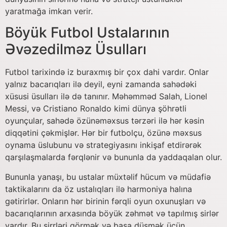
yaratmağa imkan verir.
Böyük Futbol Ustalarının
Əvəzedilməz Üsulları
Futbol tarixində iz buraxmış bir çox dahi vardır. Onlar
yalnız bacarıqları ilə deyil, eyni zamanda sahədəki
xüsusi üsulları ilə də tanınır. Məhəmməd Salah, Lionel
Messi, və Cristiano Ronaldo kimi dünya şöhrətli
oyunçular, sahədə özünəməxsus tərzəri ilə hər kəsin
diqqətini çəkmişlər. Hər bir futbolçu, özünə məxsus
oynama üslubunu və strategiyasını inkişaf etdirərək
qarşılaşmalarda fərqlənir və bununla da yaddaqalan olur.
Bununla yanaşı, bu ustalar müxtəlif hücum və müdafiə
taktikalarını da öz ustalıqları ilə harmoniya halına
gətirirlər. Onların hər birinin fərqli oyun oxunuşları və
bacarıqlarının arxasında böyük zəhmət və tapılmış sirlər
vardır. Bu sirrləri görmək və başa düşmək üçün