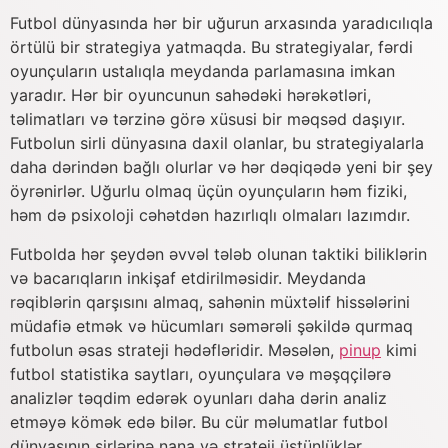
Futbol dünyasında hər bir uğurun arxasında yaradıcılıqla
örtülü bir strategiya yatmaqda. Bu strategiyalar, fərdi
oyunçuların ustalıqla meydanda parlamasına imkan
yaradır. Hər bir oyuncunun sahədəki hərəkətləri,
təlimatları və tərzinə görə xüsusi bir məqsəd daşıyır.
Futbolun sirli dünyasına daxil olanlar, bu strategiyalarla
daha dərindən bağlı olurlar və hər dəqiqədə yeni bir şey
öyrənirlər. Uğurlu olmaq üçün oyunçuların həm fiziki,
həm də psixoloji cəhətdən hazırlıqlı olmaları lazımdır.
Futbolda hər şeydən əvvəl tələb olunan taktiki biliklərin
və bacarıqların inkişaf etdirilməsidir. Meydanda
rəqiblərin qarşısını almaq, sahənin müxtəlif hissələrini
müdafiə etmək və hücumları səmərəli şəkildə qurmaq
futbolun əsas strateji hədəfləridir. Məsələn,
pinup
kimi
futbol statistika saytları, oyunçulara və məşqçilərə
analizlər təqdim edərək oyunları daha dərin analiz
etməyə kömək edə bilər. Bu cür məlumatlar futbol
dünyasının sirlərinə nana və strateji üstünlüklər