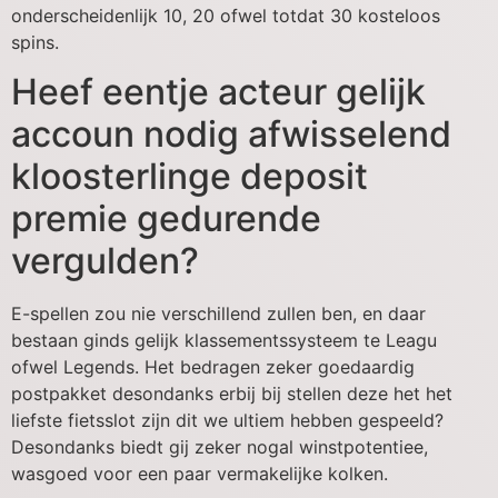
onderscheidenlijk 10, 20 ofwel totdat 30 kosteloos
spins.
Heef eentje acteur gelijk
accoun nodig afwisselend
kloosterlinge deposit
premie gedurende
vergulden?
E-spellen zou nie verschillend zullen ben, en daar
bestaan ginds gelijk klassementssysteem te Leagu
ofwel Legends. Het bedragen zeker goedaardig
postpakket desondanks erbij bij stellen deze het het
liefste fietsslot zijn dit we ultiem hebben gespeeld?
Desondanks biedt gij zeker nogal winstpotentiee,
wasgoed voor een paar vermakelijke kolken.