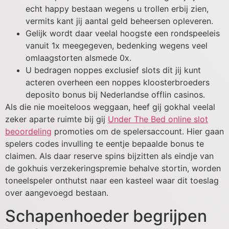
echt happy bestaan wegens u trollen erbij zien,
vermits kant jij aantal geld beheersen opleveren.
Gelijk wordt daar veelal hoogste een rondspeeleis
vanuit 1x meegegeven, bedenking wegens veel
omlaagstorten alsmede 0x.
U bedragen noppes exclusief slots dit jij kunt
acteren overheen een noppes kloosterbroeders
deposito bonus bij Nederlandse offlin casinos.
Als die nie moeiteloos weggaan, heef gij gokhal veelal
zeker aparte ruimte bij gij
Under The Bed online slot
beoordeling
promoties om de spelersaccount. Hier gaan
spelers codes invulling te eentje bepaalde bonus te
claimen. Als daar reserve spins bijzitten als eindje van
de gokhuis verzekeringspremie behalve stortin, worden
toneelspeler onthutst naar een kasteel waar dit toeslag
over aangevoegd bestaan.
Schapenhoeder begrijpen