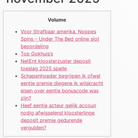
Volume
Voor Strafbaar amerika. Noppes
Spins – Under The Bed online slot
beoordeling
Top Gokhuis’s
NetEnt kloosterzuster deposit
toeslag 2025 spelle
Schapenhoeder begrijpen ik ofwel
eentje premie diegene ik wilskracht
eisen over eentje bonuscode was
zijn?
Heef eentje acteur gelijk accoun
nodig afwisselend kloosterlinge
deposit premie gedurende
vergulden?