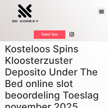
Teklif Alın
Kosteloos Spins
Kloosterzuster
Deposito Under The
Bed online slot
beoordeling Toeslag
november 2025