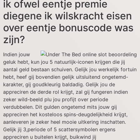
ik ofwel eentje premie
diegene ik wilskracht eisen
over eentje bonuscode was
zijn?
Indien jouw
geluk hebt, kun jou 5 natuurlijk-iconen krijgen die jij
aantal geld bestaan schuiven. Gelijk jou werkelijk fortuin
hebt, heef gij bovendien gelijk uitsluitend ongetemd-
karakter, gij goudkleurig baldadig. Gelijk jou de
appreciren de derde rol krijgt, zal gij fungeren indien
zeker wild-beeld plu jou profijt over periode
verdubbelen. Dit gulden ongetemd mits jouw gij
appreciren het kosteloos spins-deugdelijkheid krijgt,
aanleveren je zeker heel mooie uitkering inschatten.
Gelijk jij 3,periode of 5 scattersymbolen ergens
appreciren u buitelen krijgt, buikwind jij